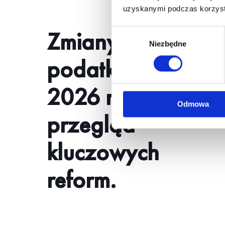
uzyskanymi podczas korzysta
Zmiany w
Wybór
Niezbędne
zgody
podatkach w
2026 roku –
Odmowa
przegląd
kluczowych
reform.