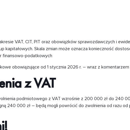
akresie VAT, CIT, PIT oraz obowiązków sprawozdawczych i ewid
grup kapitałowych. Skala zmian może oznacza konieczność dostos
ur finansowo-podatkowych
tkowe obowiązujące od 1 stycznia 2026 r. – wraz z komentarzem
ienia z VAT
 zwolnienia podmiotowego z VAT wzrośnie z 200 000 zł do 240 00
iągną 240 000 zł – będą mogli powrócić do zwolnienia od razu od
i!